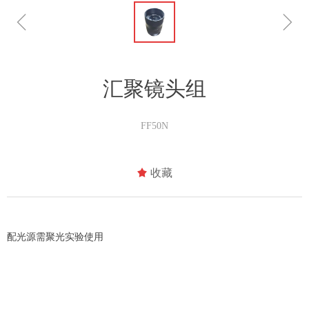
ꁆ
ꁇ
汇聚镜头组
FF50N
끄
收藏
配光源需聚光实验使用