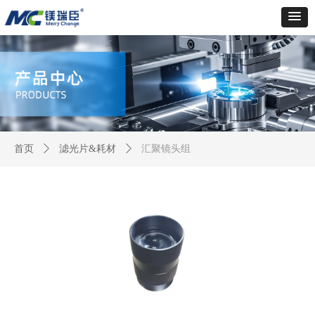
首页
ꄲ
滤光片&耗材
ꄲ
汇聚镜头组