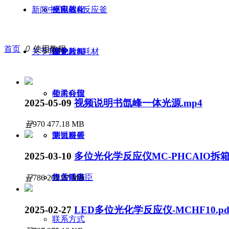
新闻中心
反应器&反应釜
光电催化
使用教程
首页
ꄲ
使用教程
关于我们
滤光片&耗材
催化
维护教程
企业新闻
相关科普
学术会议
公司介绍
2025-05-09
视频说明书氙峰一体光源.mp4
끂
970
477.18 MB
测试服务
助力科研
荣誉资质
2025-03-10
多位光化学反应仪MC-PHCAIO拆箱
售后服务
行业动态
加入镁瑞臣
끂
786
202.07 MB
2025-02-27
LED多位光化学反应仪-MCHF10.pd
联系方式