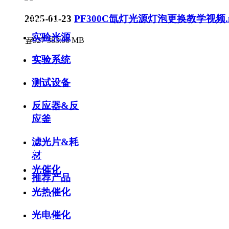
2025-01-23
PF300C氙灯光源灯泡更换教学视频.
产品中心 >
实验光源
끂
927
383.06 MB
实验系统
测试设备
反应器&反
应釜
滤光片&耗
解决方案 >
材
光催化
推荐产品
光热催化
光电催化
技术资料 >