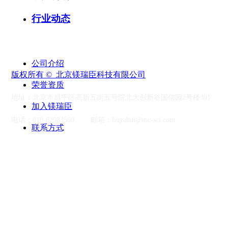
行业动态
关于我们 >
公司介绍
版权所有 © 
北京镁瑞臣科技有限公司
荣誉资质
地址：北京市昌平区高新五街五号院北大创新谷国信园2号楼301
加入镁瑞臣
电话：010-62983560
邮箱：liuyahui@mc-sci.com
联系方式
MC镁瑞臣公众号
MC镁瑞臣视频号