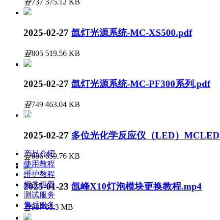
끂
737
375.12 KB
2025-02-27
氙灯光源系统-MC-XS500.pdf
끂
805
519.56 KB
2025-02-27
氙灯光源系统-MC-PF300系列.pdf
끂
749
463.04 KB
资料分类
2025-02-27
多位光化学反应仪（LED）MCLED8.
产品介绍
끂
686
659.76 KB
使用教程
维护教程
相关科普
2025-01-23
氙峰X10灯泡模块更换教程.mp4
测试服务
售后服务
끂
987
81.3 MB