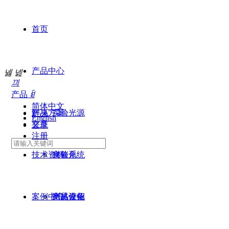
首页
产品中心
넳
넲
끠
产品
ꀁ
简体中文
解决方案
实验光源
产品
English
文章
登录
注册
技术资料
实验系统
光催化
案例中心
测试设备
光热催化
产品介绍