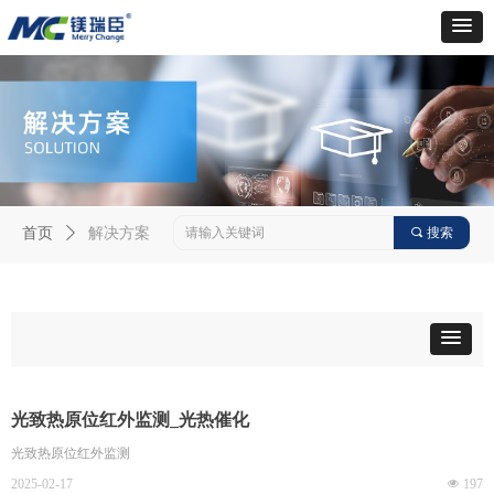
首页
ꄲ
解决方案
끠
搜索
光致热原位红外监测_光热催化
光致热原位红外监测
2025-02-17
넶
197