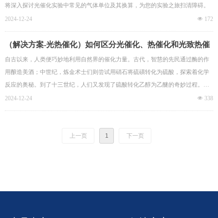
将深入探讨光催化实验中常见的气体单位及其换算，为您的实验之旅扫清障碍。
2024-12-24
넶
172
（解决方案-光热催化）如何区分光催化、热催化和光致热催
化
自古以来，人类便巧妙地利用自然界的催化力量。古代，智慧的先民通过酶的作
用酿造美酒；中世纪，炼金术士们则尝试用硝石将硫磺转化为硫酸，探索着化学
反应的奥秘。到了十三世纪，人们又发现了硫酸转化乙醇为乙醚的奇妙过程。这
些早期的实践，虽然朴素，却为后世的催化科学埋下了种子。
2024-12-24
넶
338
上一页
1
下一页