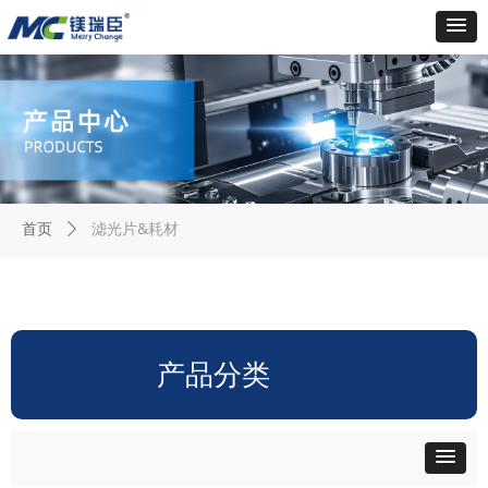
滤光片&耗材
首页
ꄲ
产品分类