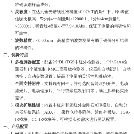
准确识别样品成分。
灵敏度
：在达到全光谱线性准确度≤0.07%T的条件下，峰-峰值
信噪比极高，5秒钟4cm测量时>12000:1，1分钟4cm测量时
>55000:1，噪音峰-峰值小于7.9×10Abs，保证了测量的精确性和
可靠性。
波数精度
：<0.005cm，高精度的波数测量有助于确保分析结果
的准确性。
二、优势特点
多检测器配置
：配备2个DLaTGS中红外检测器、1个InGaAs检
测器和1个液氮制冷MCT高灵敏检测器，仪器能自动识别、自动
切换，自动参数设置，提高了测量的灵活性和准确性。
全面支持附件
：支持现有附件，并可选配智能吹扫开关、电动
滤光片、电动偏振片、平行或聚焦发射口等，满足多样化实验
需求。
模块扩展性强
：内置中红外和远红外金刚石ATR模块、自动分
束器切换系统（ABX）、采样仓拉曼附件、近红外模块、TGA-
IR模块、GC-IR模块等，可根据实验需求进行灵活配置。
三、产品配置
光源
：采用Polaris长寿命红外光源和钨卤白光源，确保光源的