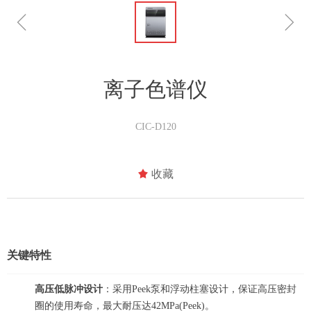
ꁆ
ꁇ
离子色谱仪
CIC-D120
끄
收藏
关键特性
高压低脉冲设计
：采用Peek泵和浮动柱塞设计，保证高压密封
圈的使用寿命，最大耐压达42MPa(Peek)。