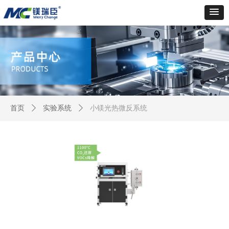
首页
ꄲ
实验系统
ꄲ
小镁光热微反系统