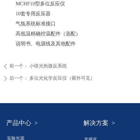
MCHF10型多位反应仪
10套专用反应器
气氛系统标准接口
高低温精确控温配件（选配）
说明书、电源线及其他配件
前一个：
小镁光热微反系统
ꄴ
后一个：
多位光化学反应仪（紫外可见）
ꄲ
产品中心 >
解决方案 >
实验光源
光催化