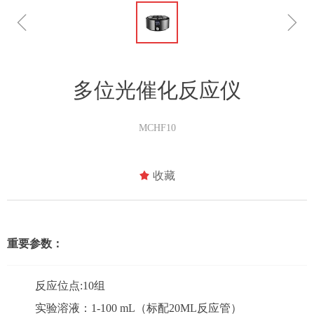
ꁆ
ꁇ
多位光催化反应仪
MCHF10
끄
收藏
重要参数：
反应位点:10组
实验溶液：1-100 mL（标配20ML反应管）