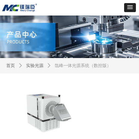
首页
ꄲ
实验光源
ꄲ
氙峰一体光源系统（数控版）