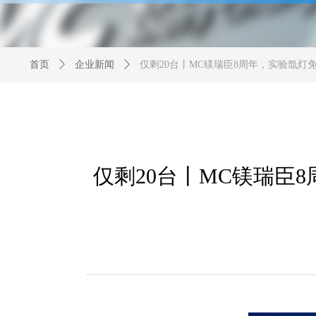
首页
ꄲ
企业新闻
ꄲ
仅剩20台丨MC镁瑞臣8周年，实验氙灯
仅剩20台丨MC镁瑞臣