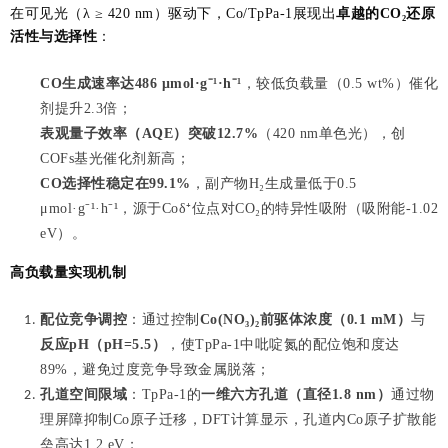
在可见光（λ ≥ 420 nm）驱动下，Co/TpPa-1展现出
卓越的CO₂还原
活性与选择性
：
CO生成速率达486 μmol·g⁻¹·h⁻¹
，较低负载量（0.5 wt%）催化
剂提升2.3倍；
表观量子效率（AQE）突破12.7%
（420 nm单色光），创
COFs基光催化剂新高；
CO选择性稳定在99.1%
，副产物H₂生成量低于0.5
μmol·g⁻¹·h⁻¹，源于Coδ⁺位点对CO₂的特异性吸附（吸附能-1.02
eV）。
高负载量实现机制
配位竞争调控
：通过控制
Co(NO₃)₂前驱体浓度（0.1 mM）
与
反应pH（pH=5.5）
，使TpPa-1中吡啶氮的配位饱和度达
89%，避免过度竞争导致金属脱落；
孔道空间限域
：TpPa-1的
一维六方孔道（直径1.8 nm）
通过物
理屏障抑制Co原子迁移，DFT计算显示，孔道内Co原子扩散能
垒高达1.2 eV；