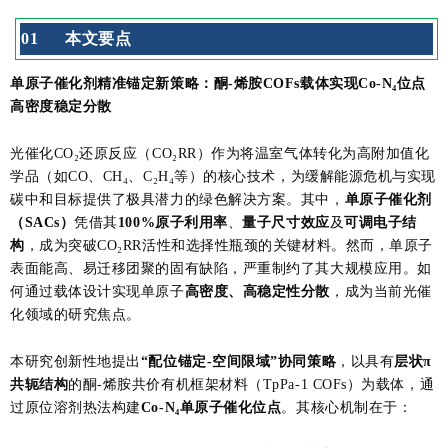
0
1
本文要点
单原子催化剂精准锚定新策略：酮-烯胺COFs载体实现Co-N₄位点
高密度稳定分散
光催化CO₂还原反应（CO₂RR）作为将温室气体转化为高附加值化
学品（如CO、CH₄、C₂H₄等）的核心技术，为缓解能源危机与实现
碳中和目标提供了极具潜力的绿色解决方案。其中，
单原子催化剂
（SACs）
凭借其
100%原子利用率
、
量子尺寸效应
及
可调电子结
构
，成为突破CO₂RR活性和选择性瓶颈的关键材料。然而，单原子
表面能高、易迁移团聚的固有缺陷，严重制约了其大规模应用。如
何通过载体设计实现单原子
高密度、高稳定性分散
，成为当前光催
化领域的研究焦点。
本研究创新性地提出
“配位锚定-空间限域”协同策略
，以具有
层状π
共轭结构
的酮-烯胺共价有机框架材料（TpPa-1 COFs）为载体，通
过原位溶剂热法构建
Co-N₄单原子催化位点
。其核心机制在于：