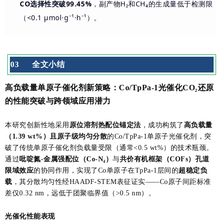
CO选择性突破99.45%
，副产物H₂和CH₄的生成量低于检测限
（<0.1 μmol·g⁻¹·h⁻¹）。
0
3
全文小结
高负载量单原子催化剂新策略：Co/TpPa-1光催化CO₂还原
的性能突破与跨领域应用潜力
本研究创新性地采用
原位溶剂热配位锚定法
，成功构筑了
高负载量
（1.39 wt%）且原子级均匀分散
的Co/TpPa-1单原子光催化剂，突
破了传统单原子催化剂负载量受限（通常<0.5 wt%）的技术瓶颈。
通过
吡啶氮-金属强配位（Co-N₄）
与
共价有机框架（COFs）孔道
限域效应
的协同作用，实现了Co单原子在TpPa-1层间的
超稳定负
载
，其分散均匀性经HAADF-STEM表征证实——Co原子间距标准
差仅0.32 nm，远低于团聚临界值（>0.5 nm）。
光催化性能表现