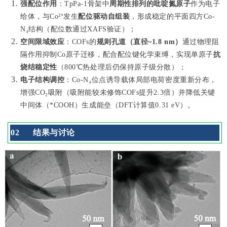
强配位作用
：TpPa-1骨架中
周期性排列的吡啶氮原子
作为电子
给体，与Co²⁺发生
配位驱动自组装
，形成稳定的平面四方Co-
N₄结构（配位数通过XAFS验证）；
空间限域效应
：COFs的
规则孔道（直径~1.8 nm）
通过物理阻
隔作用抑制Co原子迁移，配合配位键化学束缚，实现单原子
抗
烧结稳定性
（800℃热处理后仍保持原子级分散）；
电子结构调控
：Co-N₄位点诱导载体局部电荷密度重新分布，
增强CO₂吸附（吸附能较未修饰COFs提升2.3倍）并降低关键
中间体（*COOH）生成能垒（DFT计算值0.31 eV）。
0
2
结果与讨论