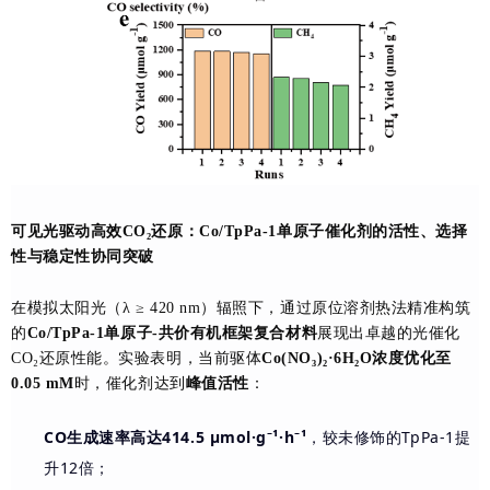
可见光驱动高效CO₂还原：Co/TpPa-1单原子催化剂的活性、选择
性与稳定性协同突破
在模拟太阳光（λ ≥ 420 nm）辐照下，通过原位溶剂热法精准构筑
的
Co/TpPa-1单原子-共价有机框架复合材料
展现出卓越的光催化
CO₂还原性能。实验表明，当前驱体
Co(NO₃)₂·6H₂O浓度优化至
0.05 mM
时，催化剂达到
峰值活性
：
CO生成速率高达414.5 μmol·g⁻¹·h⁻¹
，较未修饰的TpPa-1提
升12倍；