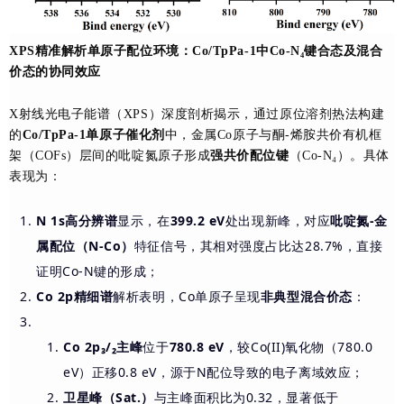
XPS精准解析单原子配位环境：Co/TpPa-1中Co-N₄键合态及混合
价态的协同效应
X射线光电子能谱（XPS）深度剖析揭示，通过原位溶剂热法构建
的
Co/TpPa-1单原子催化剂
中，金属Co原子与酮-烯胺共价有机框
架（COFs）层间的吡啶氮原子形成
强共价配位键
（Co-N₄）。具体
表现为：
N 1s高分辨谱
显示，在
399.2 eV
处出现新峰，对应
吡啶氮-金
属配位（N-Co）
特征信号，其相对强度占比达28.7%，直接
证明Co-N键的形成；
Co 2p精细谱
解析表明，Co单原子呈现
非典型混合价态
：
Co 2p₃/₂主峰
位于
780.8 eV
，较Co(II)氧化物（780.0
eV）正移0.8 eV，源于N配位导致的电子离域效应；
卫星峰（Sat.）
与主峰面积比为0.32，显著低于