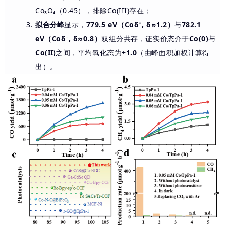
Co₃O₄（0.45），排除Co(III)存在；
拟合分峰
显示，
779.5 eV（Coδ⁺, δ≈1.2）
与
782.1
eV（Coδ⁻, δ≈0.8）
双组分共存，证实价态介于
Co(0)
与
Co(II)
之间，平均氧化态为
+1.0
（由峰面积加权计算得
出）。