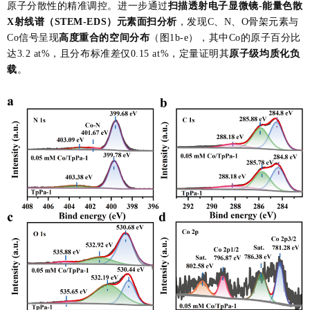
原子分散性的精准调控。进一步通过
扫描透射电子显微镜-能量色散
X射线谱（STEM-EDS）元素面扫分析
，发现C、N、O骨架元素与
Co信号呈现
高度重合的空间分布
（图1b-e），其中Co的原子百分比
达3.2 at%，且分布标准差仅0.15 at%，定量证明其
原子级均质化负
载
。