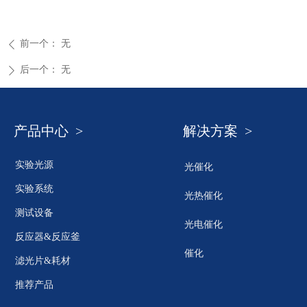
前一个：
无
ꄴ
后一个：
无
ꄲ
产品中心 >
解决方案 >
实验光源
光催化
实验系统
光热催化
测试设备
光电催化
反应器&反应釜
催化
滤光片&耗材
推荐产品