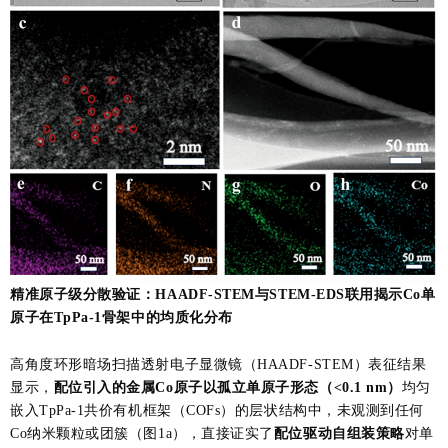
精准原子级分散验证：HAADF-STEM与STEM-EDS联用揭示Co单
原子在TpPa-1骨架中的均质化分布
高角度环形暗场扫描透射电子显微镜（HAADF-STEM）表征结果
显示，
配位引入的金属Co原子以孤立单原子形态（<0.1 nm）
均匀
嵌入TpPa-1共价有机框架（COFs）的层状结构中，未观测到任何
Co纳米颗粒或团簇（图1a），直接证实了
配位驱动自组装策略
对单