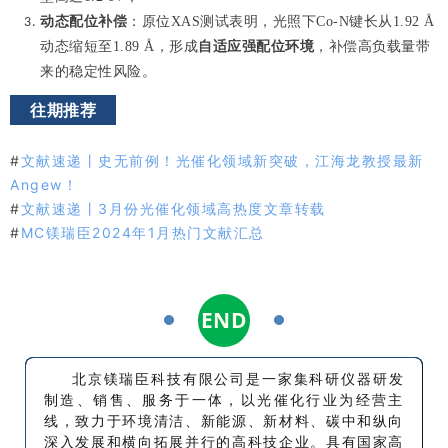
动态配位补偿
：原位XAS测试表明，光照下Co-N键长从1.92 Å
动态缩短至1.89 Å，形成
自适应强配位环境
，补偿高负载量带
来的稳定性风险。
往期推荐
#
文献速递丨史无前例！光催化领域新突破，江海龙教授最新
Angew！
#
文献速递丨3月份光催化领域高热度文章转载
#
MC镁瑞臣2024年1月热门文献汇总
END
1
1
北京镁瑞臣科技有限公司是一家集科研仪器研发
制造、销售、服务于一体，以光催化行业为经营主
线，致力于环境清洁、新能源、新材料、碳中和纵向
深入发展和横向拓展并行的高科技企业。具有国家高