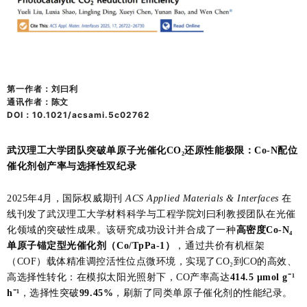
第一作者
：刘曰利
：陈文
通
讯作者
DOI：10.1021/acsami.5c02762
武汉理工大学团队突破单原子光催化CO₂还原性能极限：Co-N配位
催化剂创产率与选择性双纪录
2025年4月，国际权威期刊
ACS Applied Materials & Interfaces
在
线刊发了武汉理工大学材料科学与工程学院刘曰利教授团队在光催
化领域的突破性成果。该研究成功设计并合成了一种
高密度Co-N₄
单原子锚定型光催化剂（Co/TpPa-1）
，通过共价有机框架
（COF）载体精准调控活性位点微环境，实现了CO₂到CO的高效、
高选择性转化：在模拟太阳光照射下，CO产率高达
414.5 μmol g⁻¹
h⁻¹
，选择性突破
99.45%
，刷新了同类单原子催化剂的性能纪录。