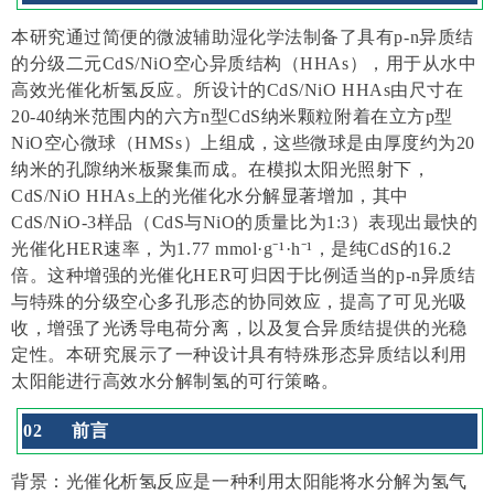
本研究通过简便的微波辅助湿化学法制备了具有p-n异质结
的分级二元CdS/NiO空心异质结构（HHAs），用于从水中
高效光催化析氢反应。所设计的CdS/NiO HHAs由尺寸在
20-40纳米范围内的六方n型CdS纳米颗粒附着在立方p型
NiO空心微球（HMSs）上组成，这些微球是由厚度约为20
纳米的孔隙纳米板聚集而成。在模拟太阳光照射下，
CdS/NiO HHAs上的光催化水分解显著增加，其中
CdS/NiO-3样品（CdS与NiO的质量比为1:3）表现出最快的
光催化HER速率，为1.77 mmol·g⁻¹·h⁻¹，是纯CdS的16.2
倍。这种增强的光催化HER可归因于比例适当的p-n异质结
与特殊的分级空心多孔形态的协同效应，提高了可见光吸
收，增强了光诱导电荷分离，以及复合异质结提供的光稳
定性。本研究展示了一种设计具有特殊形态异质结以利用
太阳能进行高效水分解制氢的可行策略。
0
2
前言
背景：光催化析氢反应是一种利用太阳能将水分解为氢气