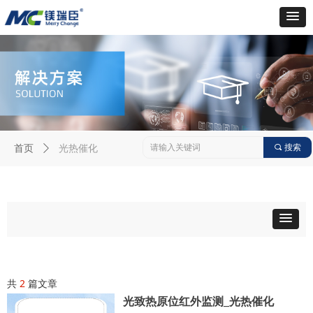
光热催化
끠
搜索
首页
ꄲ
共
2
篇文章
光致热原位红外监测_光热催化